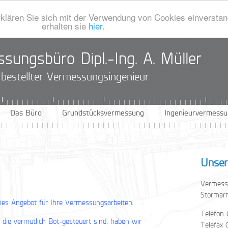
klären Sie sich mit der Verwendung von Cookies einverstan
erhalten sie
hier.
sungsbüro Dipl.-Ing. A. Müller
h bestellter Vermessungsingenieur
Das Büro
Grundstücksvermessung
Ingenieurvermess
Unser
Vermessu
Stormarn
reies Angebot für Ihre Vermessungsarbeiten.
Telefon
die vermutlich Bot-gesteuert sind, haben wir
Telefax